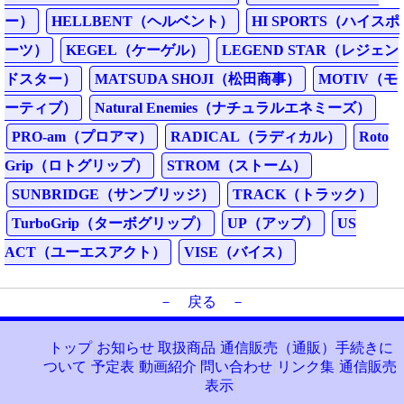
ー）
HELLBENT（ヘルベント）
HI SPORTS（ハイスポ
ーツ）
KEGEL（ケーゲル）
LEGEND STAR（レジェン
ドスター）
MATSUDA SHOJI（松田商事）
MOTIV（モ
ーティブ）
Natural Enemies（ナチュラルエネミーズ）
PRO-am（プロアマ）
RADICAL（ラディカル）
Roto
Grip（ロトグリップ）
STROM（ストーム）
SUNBRIDGE（サンブリッジ）
TRACK（トラック）
TurboGrip（ターボグリップ）
UP（アップ）
US
ACT（ユーエスアクト）
VISE（バイス）
－ 戻る －
トップ
お知らせ
取扱商品
通信販売（通販）手続きに
ついて
予定表
動画紹介
問い合わせ
リンク集
通信販売
表示