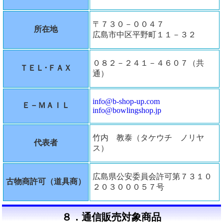
〒７３０－００４７
所在地
広島市中区平野町１１－３２
０８２－２４１－４６０７（共
ＴＥＬ･ＦＡＸ
通）
info@b-shop-up.com
Ｅ－ＭＡＩＬ
info@bowlingshop.jp
竹内 教泰（タケウチ ノリヤ
代表者
ス）
広島県公安委員会許可第７３１０
古物商許可（道具商）
２０３０００５７号
８．通信販売対象商品