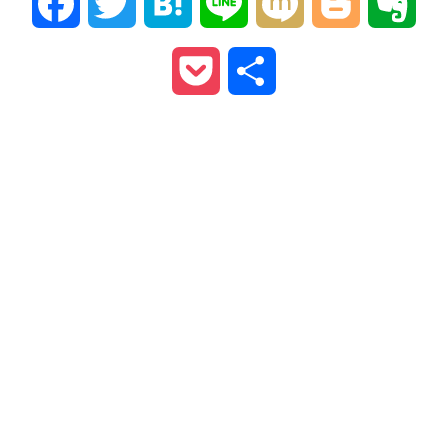
Facebook
Twitter
Hatena
Line
Mixi
Blogger
Ever
Pocket
共
有