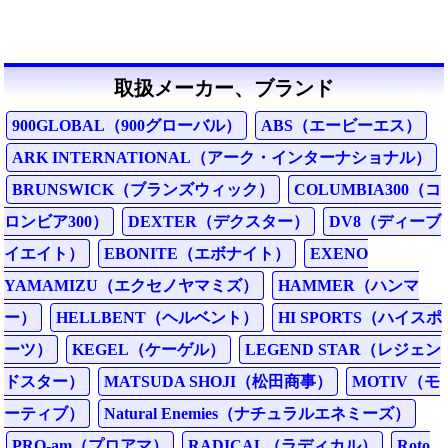
取扱メーカー、ブランド
900GLOBAL（900グローバル）
ABS（エービーエス）
ARK INTERNATIONAL（アーク・インターナショナル）
BRUNSWICK（ブランズウィック）
COLUMBIA300（コ
ロンビア300）
DEXTER（デクスター）
DV8（ディーブ
イエイト）
EBONITE（エボナイト）
EXENO
YAMAMIZU（エクセノヤマミズ）
HAMMER（ハンマ
ー）
HELLBENT（ヘルベント）
HI SPORTS（ハイスポ
ーツ）
KEGEL（ケーゲル）
LEGEND STAR（レジェン
ドスター）
MATSUDA SHOJI（松田商事）
MOTIV（モ
ーティブ）
Natural Enemies（ナチュラルエネミーズ）
PRO-am（プロアマ）
RADICAL（ラディカル）
Roto