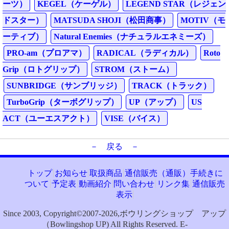
ーツ）
KEGEL（ケーゲル）
LEGEND STAR（レジェン
ドスター）
MATSUDA SHOJI（松田商事）
MOTIV（モ
ーティブ）
Natural Enemies（ナチュラルエネミーズ）
PRO-am（プロアマ）
RADICAL（ラディカル）
Roto
Grip（ロトグリップ）
STROM（ストーム）
SUNBRIDGE（サンブリッジ）
TRACK（トラック）
TurboGrip（ターボグリップ）
UP（アップ）
US
ACT（ユーエスアクト）
VISE（バイス）
－ 戻る －
トップ
お知らせ
取扱商品
通信販売（通販）手続きに
ついて
予定表
動画紹介
問い合わせ
リンク集
通信販売
表示
Since 2003, Copyright©2007-2026,ボウリングショップ アップ
（Bowlingshop UP) All Rights Reserved. E-