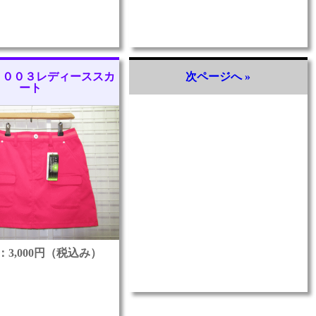
－００３レディーススカ
次ページへ »
ート
：3,000円（税込み）