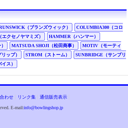
RUNSWICK（ブランズウィック）
COLUMBIA300（コロ
ZU（エクセノヤマミズ）
HAMMER（ハンマー）
ー）
MATSUDA SHOJI（松田商事）
MOTIV（モーティ
トグリップ）
STROM（ストーム）
SUNBRIDGE（サンブリ
（バイス）
合わせ
リンク集
通信販売表示
d. E-mail:
info@bowlingshop.jp