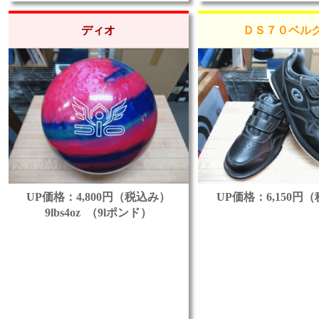
ディオ
ＤＳ７０ベル
UP価格：4,800円（税込み）
UP価格：6,150円
9lbs4oz （9lポンド）