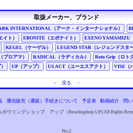
取扱メーカー、ブランド
ARK INTERNATIONAL（アーク・インターナショナル）
B
エイト）
EBONITE（エボナイト）
EXENO YAMAMI
KEGEL（ケーゲル）
LEGEND STAR（レジェンドスタ
m（プロアマ）
RADICAL（ラディカル）
Roto Grip（ロ
プ）
UP（アップ）
US ACT（ユーエスアクト）
VISE
－ 戻る －
品
通信販売（通販）手続きについて
予定表
動画紹介
問い
-2026,ボウリングショップ アップ（Bowlingshop UP) All Rights Reserve
No.2