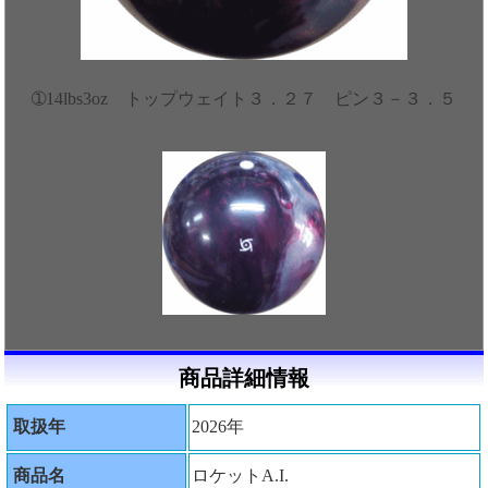
➀14lbs3oz トップウェイト３．２７ ピン３－３．５
商品詳細情報
取扱年
2026年
商品名
ロケットA.I.