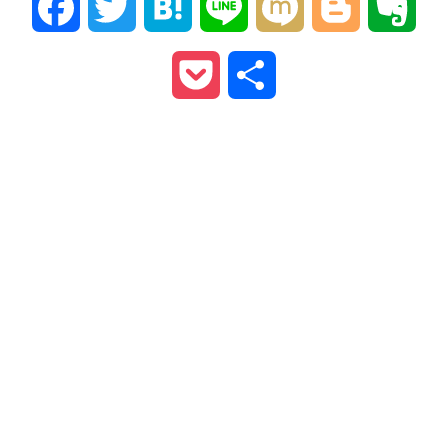
Facebook
Twitter
Hatena
Line
Mixi
Blogger
Ever
Pocket
共
有