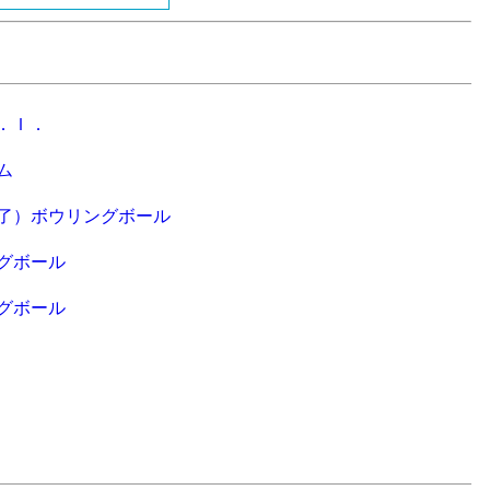
．Ｉ．
ム
了）ボウリングボール
グボール
グボール