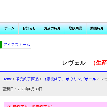
ホーム
お知らせ
お店の紹介
取扱商品
動画紹介
アイスストーム
レヴェル
（生
Home
>
販売終了商品
>
（販売終了）ボウリングボール
> レ
更新日：2025年6月30日
（生産終了品・販売終了品）