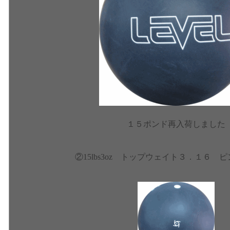
１５ポンド再入荷しました
②15lbs3oz トップウェイト３．１６ 