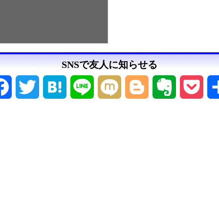
SNSで友人に知らせる
Facebook
Twitter
Hatena
Line
Mixi
Blogger
Evernote
Pock