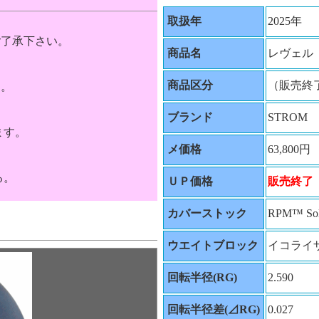
取扱年
2025年
ご了承下さい。
商品名
レヴェル
商品区分
（販売終
す。
ブランド
STROM
ます。
メ価格
63,800円
る。
ＵＰ価格
販売終了
カバーストック
RPM™ Sol
ウエイトブロック
イコライザー
回転半径(RG)
2.590
回転半径差(⊿RG)
0.027