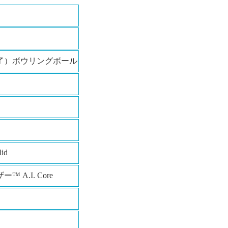
了）ボウリングボール
id
™ A.I. Core