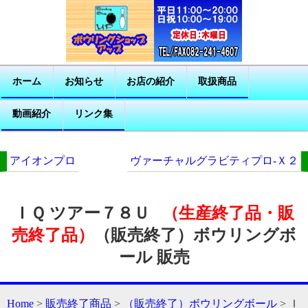
ホーム
お知らせ
お店の紹介
取扱商品
動画紹介
リンク集
アイオンプロ
ヴァーチャルグラビティプロ-Ｘ２
ＩＱ ツアー７８Ｕ
（生産終了品・販
売終了品）
（販売終了）ボウリングボ
ール 販売
Home
>
販売終了商品
>
（販売終了）ボウリングボール
> Ｉ