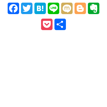
Facebook
Twitter
Hatena
Line
Mixi
Blogger
Ever
Pocket
共
有