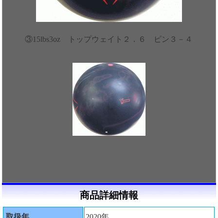
③15lbs3oz トップウェイト２．６ ピン３－４
商品詳細情報
取扱年
2020年