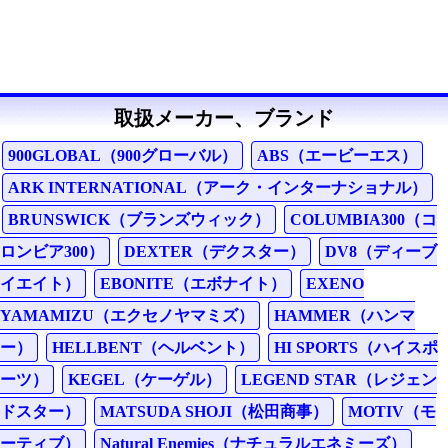
取扱メーカー、ブランド
900GLOBAL（900グローバル）
ABS（エービーエス）
ARK INTERNATIONAL（アーク・インターナショナル）
BRUNSWICK（ブランズウィック）
COLUMBIA300（コ
ロンビア300）
DEXTER（デクスター）
DV8（ディーブ
イエイト）
EBONITE（エボナイト）
EXENO
YAMAMIZU（エクセノヤマミズ）
HAMMER（ハンマ
ー）
HELLBENT（ヘルベント）
HI SPORTS（ハイスポ
ーツ）
KEGEL（ケーゲル）
LEGEND STAR（レジェン
ドスター）
MATSUDA SHOJI（松田商事）
MOTIV（モ
ーティブ）
Natural Enemies（ナチュラルエネミーズ）