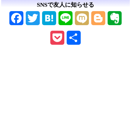
SNSで友人に知らせる
Facebook
Twitter
Hatena
Line
Mixi
Blogger
Ever
Pocket
共
有