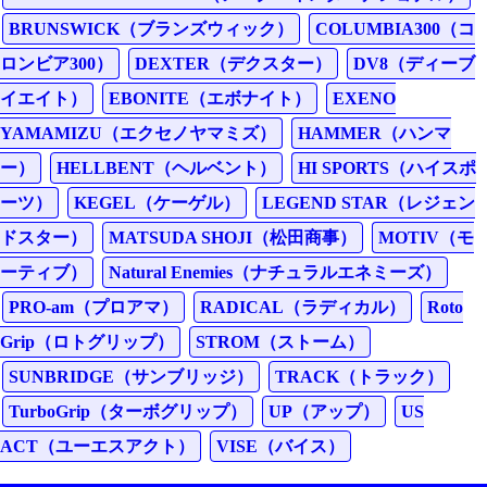
BRUNSWICK（ブランズウィック）
COLUMBIA300（コ
ロンビア300）
DEXTER（デクスター）
DV8（ディーブ
イエイト）
EBONITE（エボナイト）
EXENO
YAMAMIZU（エクセノヤマミズ）
HAMMER（ハンマ
ー）
HELLBENT（ヘルベント）
HI SPORTS（ハイスポ
ーツ）
KEGEL（ケーゲル）
LEGEND STAR（レジェン
ドスター）
MATSUDA SHOJI（松田商事）
MOTIV（モ
ーティブ）
Natural Enemies（ナチュラルエネミーズ）
PRO-am（プロアマ）
RADICAL（ラディカル）
Roto
Grip（ロトグリップ）
STROM（ストーム）
SUNBRIDGE（サンブリッジ）
TRACK（トラック）
TurboGrip（ターボグリップ）
UP（アップ）
US
ACT（ユーエスアクト）
VISE（バイス）