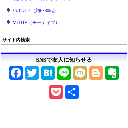
15ポンド（約6･80kg）
MOTIV（モーティブ）
サイト内検索
SNSで友人に知らせる
Facebook
Twitter
Hatena
Line
Mixi
Blogger
Ever
Pocket
共
有