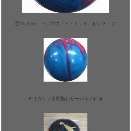
①15lbs2oz トップウェイト２．５ ピン３．２
ＥＪタケット特製レザーパッド付き