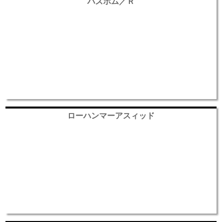
バズボム／Ｒ
ローハンマーアスィッド