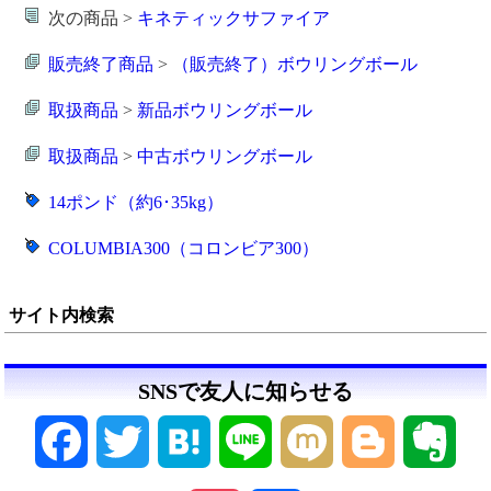
次の商品 >
キネティックサファイア
販売終了商品
>
（販売終了）ボウリングボール
取扱商品
>
新品ボウリングボール
取扱商品
>
中古ボウリングボール
14ポンド（約6･35kg）
COLUMBIA300（コロンビア300）
サイト内検索
SNSで友人に知らせる
Facebook
Twitter
Hatena
Line
Mixi
Blogger
Ever