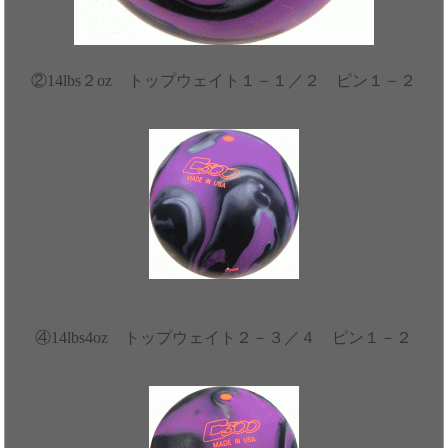
②14lbs２oz トップウェイト１－１／２ ピン１－２
④14lbs4oz トップウェイト２－３／４ ピン１－２