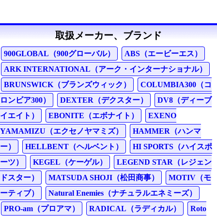
取扱メーカー、ブランド
900GLOBAL（900グローバル）
ABS（エービーエス）
ARK INTERNATIONAL（アーク・インターナショナル）
BRUNSWICK（ブランズウィック）
COLUMBIA300（コ
ロンビア300）
DEXTER（デクスター）
DV8（ディーブ
イエイト）
EBONITE（エボナイト）
EXENO
YAMAMIZU（エクセノヤマミズ）
HAMMER（ハンマ
ー）
HELLBENT（ヘルベント）
HI SPORTS（ハイスポ
ーツ）
KEGEL（ケーゲル）
LEGEND STAR（レジェン
ドスター）
MATSUDA SHOJI（松田商事）
MOTIV（モ
ーティブ）
Natural Enemies（ナチュラルエネミーズ）
PRO-am（プロアマ）
RADICAL（ラディカル）
Roto