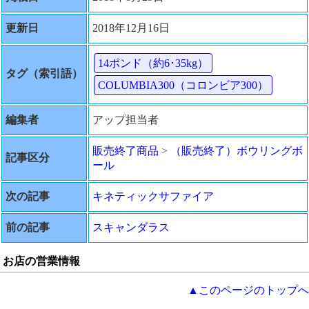
更新日
2018年12月16日
14ポンド（約6･35kg）
タグ（索引語）
COLUMBIA300（コロンビア300）
編集者
アップ担当者
販売終了商品
>
（販売終了）ボウリングボ
記事区分
ール
次の記事
キネティックサファイア
前の記事
スキャンダラス
お店の営業情報
▲このページのトップへ