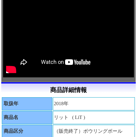
商品詳細情報
取扱年
2018年
商品名
リット ( LiT )
商品区分
（販売終了）ボウリングボール