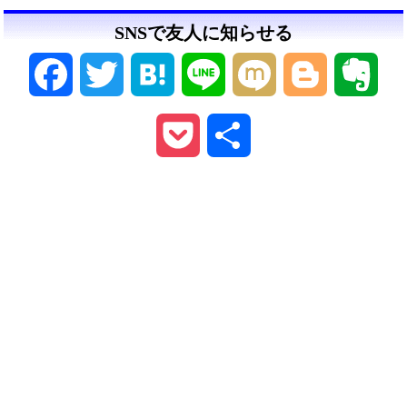
SNSで友人に知らせる
Facebook
Twitter
Hatena
Line
Mixi
Blogger
Ever
Pocket
共
有