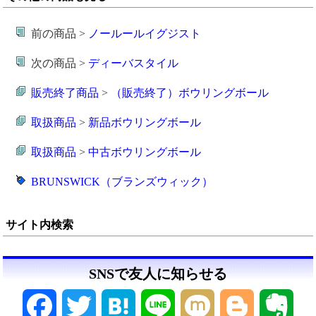
前の商品 >
ノールールイグジスト
次の商品 >
ディーバスタイル
販売終了商品
>
（販売終了）ボウリングボール
取扱商品
>
新品ボウリングボール
取扱商品
>
中古ボウリングボール
BRUNSWICK（ブランズウィック）
サイト内検索
SNSで友人に知らせる
Facebook
Twitter
Hatena
Line
Mixi
Blogger
Ever