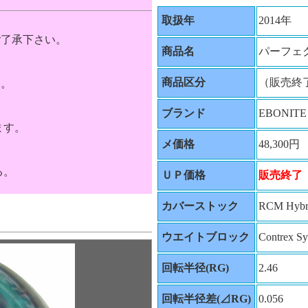
取扱年
2014年
ご了承下さい。
商品名
パーフェ
商品区分
（販売終
す。
ブランド
EBONITE
ます。
メ価格
48,300円
る。
ＵＰ価格
販売終了
カバーストック
RCM Hybr
ウエイトブロック
Contrex Sy
回転半径(RG)
2.46
回転半径差(⊿RG)
0.056