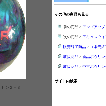
その他の商品も見る
前の商品 >
アンプアップ
次の商品 >
アキュスウィ
販売終了商品
>
（販売終
取扱商品
>
新品ボウリン
取扱商品
>
中古ボウリン
サイト内検索
 ピン２－３