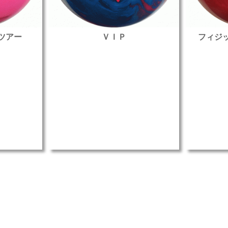
ツアー
ＶＩＰ
フィジ