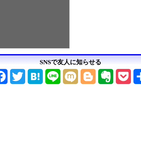
SNSで友人に知らせる
Facebook
Twitter
Hatena
Line
Mixi
Blogger
Evernote
Pock