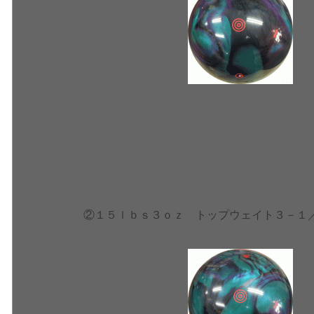
②１５ｌｂｓ３ｏｚ トップウェイト３－１