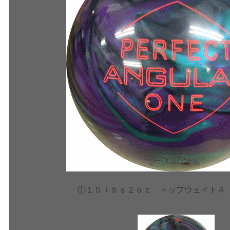
①１５ｌｂｓ２ｏｚ トップウェイト４