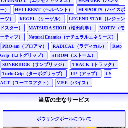
YAMAMIZU（エクセノヤマミズ）
HAMMER（ハンマ
ー）
HELLBENT（ヘルベント）
HI SPORTS（ハイスポ
ーツ）
KEGEL（ケーゲル）
LEGEND STAR（レジェン
ドスター）
MATSUDA SHOJI（松田商事）
MOTIV（モ
ーティブ）
Natural Enemies（ナチュラルエネミーズ）
PRO-am（プロアマ）
RADICAL（ラディカル）
Roto
Grip（ロトグリップ）
STROM（ストーム）
SUNBRIDGE（サンブリッジ）
TRACK（トラック）
TurboGrip（ターボグリップ）
UP（アップ）
US
ACT（ユーエスアクト）
VISE（バイス）
当店の主なサービス
ボウリングボールについて