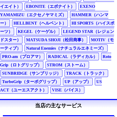
イエイト）
EBONITE（エボナイト）
EXENO
YAMAMIZU（エクセノヤマミズ）
HAMMER（ハンマ
ー）
HELLBENT（ヘルベント）
HI SPORTS（ハイスポ
ーツ）
KEGEL（ケーゲル）
LEGEND STAR（レジェン
ドスター）
MATSUDA SHOJI（松田商事）
MOTIV（モ
ーティブ）
Natural Enemies（ナチュラルエネミーズ）
PRO-am（プロアマ）
RADICAL（ラディカル）
Roto
Grip（ロトグリップ）
STROM（ストーム）
SUNBRIDGE（サンブリッジ）
TRACK（トラック）
TurboGrip（ターボグリップ）
UP（アップ）
US
ACT（ユーエスアクト）
VISE（バイス）
当店の主なサービス