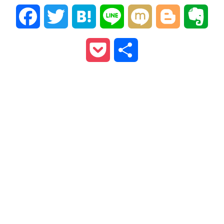
Facebook
Twitter
Hatena
Line
Mixi
Blogger
Ever
Pocket
共
有