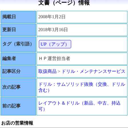
文書（ページ）情報
掲載日
2008年1月2日
更新日
2018年3月16日
タグ（索引語）
UP（アップ）
編集者
ＨＰ運営担当者
記事区分
取扱商品
>
ドリル・メンテナンスサービス
ドリル：サムソリッド抜換（交換、ドリル
次の記事
含む）
レイアウト＆ドリル（新品、中古、持込
前の記事
可）
お店の営業情報