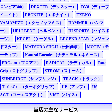
ロンビア300）
DEXTER（デクスター）
DV8（ディーブ
イエイト）
EBONITE（エボナイト）
EXENO
YAMAMIZU（エクセノヤマミズ）
HAMMER（ハンマ
ー）
HELLBENT（ヘルベント）
HI SPORTS（ハイスポ
ーツ）
KEGEL（ケーゲル）
LEGEND STAR（レジェン
ドスター）
MATSUDA SHOJI（松田商事）
MOTIV（モ
ーティブ）
Natural Enemies（ナチュラルエネミーズ）
PRO-am（プロアマ）
RADICAL（ラディカル）
Roto
Grip（ロトグリップ）
STROM（ストーム）
SUNBRIDGE（サンブリッジ）
TRACK（トラック）
TurboGrip（ターボグリップ）
UP（アップ）
US
ACT（ユーエスアクト）
VISE（バイス）
当店の主なサービス