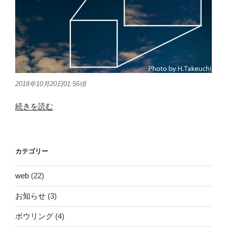
2018年10月20日01:56頃
“2018
続きを読む
年
10
月
カテゴリー
19-
23
web
(22)
日
オ
お知らせ
(3)
リ
オ
ボウリング
(4)