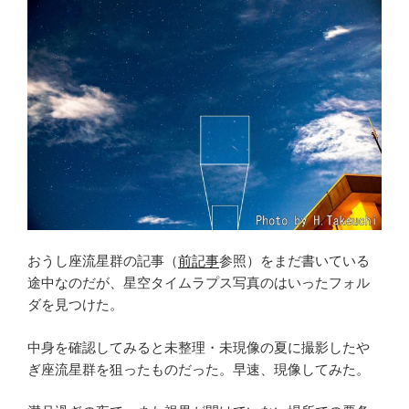
日
お
う
し
座
流
星
群
の
撮
影
②”
おうし座流星群の記事（
前記事
参照）をまだ書いている
の
途中なのだが、星空タイムラプス写真のはいったフォル
ダを見つけた。
中身を確認してみると未整理・未現像の夏に撮影したや
ぎ座流星群を狙ったものだった。早速、現像してみた。