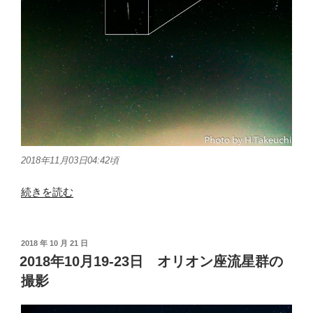
2018年11月03日04:42頃
“2018
続きを読む
年
11
月
投
2018 年 10 月 21 日
稿
02-
2018年10月19-23日 オリオン座流星群の
日:
07
撮影
日
お