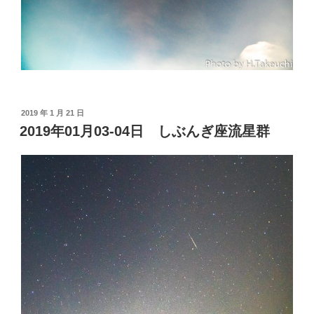
投
2019 年 1 月 21 日
稿
2019年01月03-04日 しぶんぎ座流星群
日: