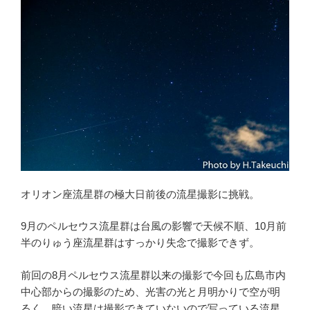
う
し
座
流
星
群
の
撮
影
①”
の
オリオン座流星群の極大日前後の流星撮影に挑戦。
9月のペルセウス流星群は台風の影響で天候不順、10月前
半のりゅう座流星群はすっかり失念で撮影できず。
前回の8月ペルセウス流星群以来の撮影で今回も広島市内
中心部からの撮影のため、光害の光と月明かりで空が明
るく、暗い流星は撮影できていないので写っている流星