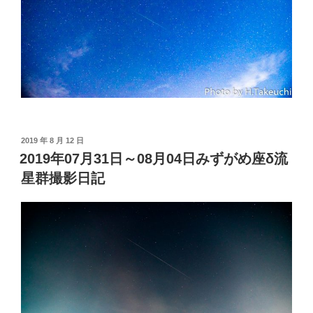
投
2019 年 8 月 12 日
稿
2019年07月31日～08月04日みずがめ座δ流
日:
星群撮影日記