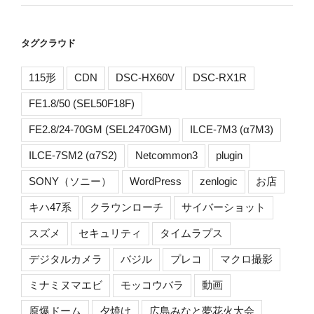
タグクラウド
115形
CDN
DSC-HX60V
DSC-RX1R
FE1.8/50 (SEL50F18F)
FE2.8/24-70GM (SEL2470GM)
ILCE-7M3 (α7M3)
ILCE-7SM2 (α7S2)
Netcommon3
plugin
SONY（ソニー）
WordPress
zenlogic
お店
キハ47系
クラウンローチ
サイバーショット
スズメ
セキュリティ
タイムラプス
デジタルカメラ
バジル
プレコ
マクロ撮影
ミナミヌマエビ
モッコウバラ
動画
原爆ドーム
夕焼け
広島みなと夢花火大会