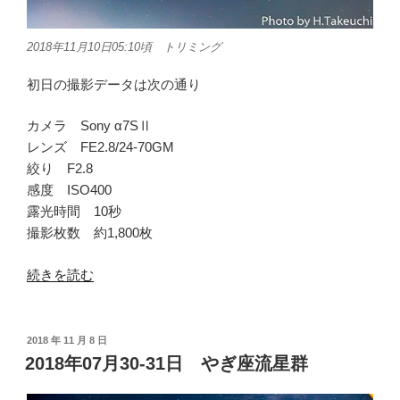
2018年11月10日05:10頃 トリミング
初日の撮影データは次の通り
カメラ Sony α7SⅡ
レンズ FE2.8/24-70GM
絞り F2.8
感度 ISO400
露光時間 10秒
撮影枚数 約1,800枚
“2018
続きを読む
年
11
月
投
2018 年 11 月 8 日
稿
10-
2018年07月30-31日 やぎ座流星群
日:
16