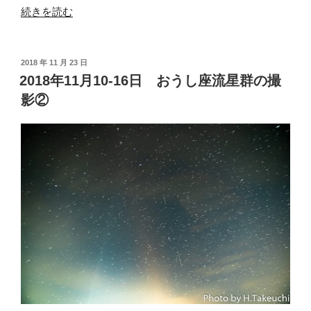
“2018
続きを読む
年
11
月
投
2018 年 11 月 23 日
稿
19-
2018年11月10-16日 おうし座流星群の撮
日:
日
影②
し
し
座
流
星
群
の
撮
影”
の