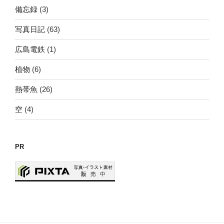
ン
備忘録
(3)
座
流
写真日記
(63)
星
群
広島電鉄
(1)
の
植物
(6)
撮
影”
熱帯魚
(26)
の
空
(4)
PR