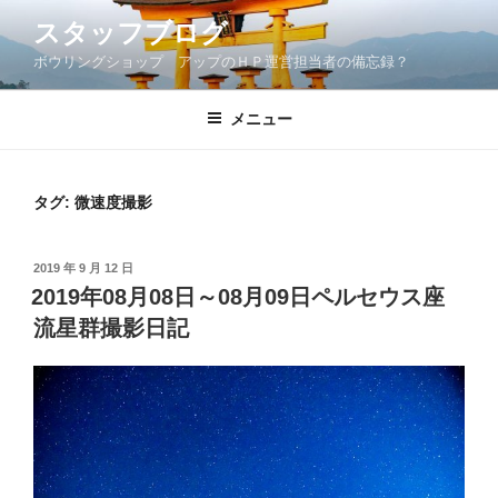
コ
スタッフブログ
ン
ボウリングショップ アップのＨＰ運営担当者の備忘録？
テ
ン
ツ
メニュー
へ
ス
キ
タグ: 微速度撮影
ッ
プ
投
2019 年 9 月 12 日
稿
2019年08月08日～08月09日ペルセウス座
日:
流星群撮影日記