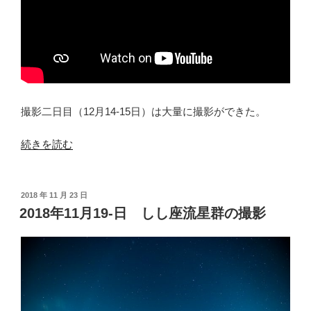
撮影二日目（12月14-15日）は大量に撮影ができた。
“2018
続きを読む
年
12
月
投
2018 年 11 月 23 日
稿
14
2018年11月19-日 しし座流星群の撮影
日:
－
15
日
ふ
た
ご