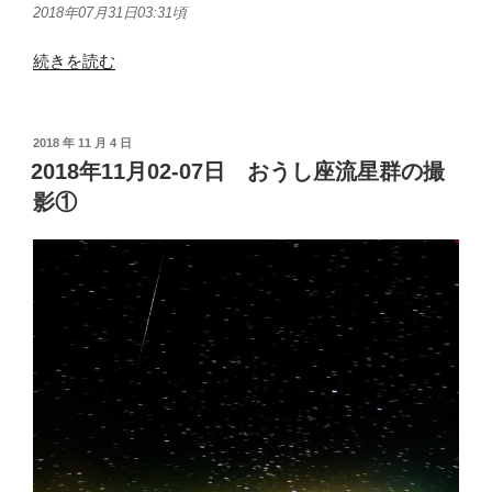
2018年07月31日03:31頃
“2018
続きを読む
年
07
月
投
2018 年 11 月 4 日
稿
30-
2018年11月02-07日 おうし座流星群の撮
日:
31
影①
日
や
ぎ
座
流
星
群”
の