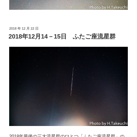
投
2018 年 12 月 22 日
稿
2018年12月14－15日 ふたご座流星群
日:
2018年最後の三大流星群のひとつ「ふたご座流星群」の