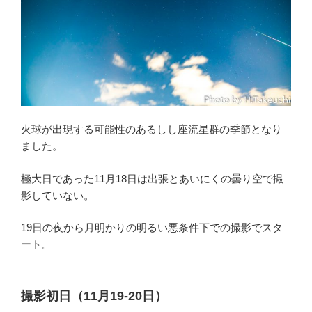
座
流
星
群”
の
火球が出現する可能性のあるしし座流星群の季節となり
ました。
極大日であった11月18日は出張とあいにくの曇り空で撮
影していない。
19日の夜から月明かりの明るい悪条件下での撮影でスタ
ート。
撮影初日（11月19-20日）