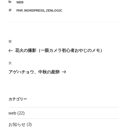
カ
WEB
b
ot
a
テ
タ
PHP
,
WORDPRESS
,
ZENLOGIC
ゴ
o
e
グ
リ
ー
o
k
投
過
前
稿
去
花火の撮影（一眼カメラ初心者おやじのメモ）
ナ
の
ビ
投
次
次
稿
ゲ
の
アゲハチョウ、中秋の産卵
投
ー
稿
シ
ョ
カテゴリー
ン
web
(22)
お知らせ
(3)