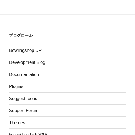
ブログロール
Bowlingshop UP
Development Blog
Documentation
Plugins
Suggest Ideas
Support Forum
Themes
twilog(takehide920)