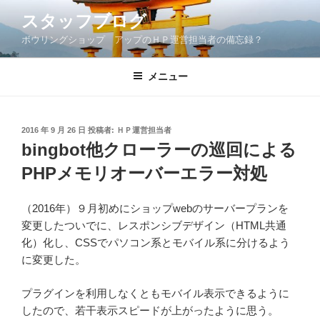
コ
スタッフブログ
ン
ボウリングショップ アップのＨＰ運営担当者の備忘録？
テ
ン
ツ
メニュー
へ
ス
キ
投
2016 年 9 月 26 日
投稿者:
ＨＰ運営担当者
稿
ッ
bingbot他クローラーの巡回による
日:
プ
PHPメモリオーバーエラー対処
（2016年）９月初めにショップwebのサーバープランを
変更したついでに、レスポンシブデザイン（HTML共通
化）化し、CSSでパソコン系とモバイル系に分けるよう
に変更した。
プラグインを利用しなくともモバイル表示できるように
したので、若干表示スピードが上がったように思う。