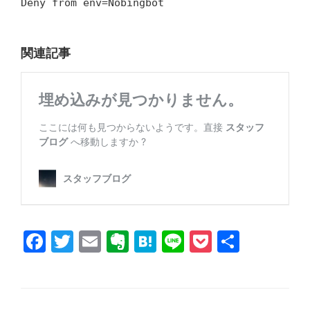
Deny from env=Nobingbot
関連記事
F
T
E
E
H
Li
P
共
a
wi
m
v
at
n
o
有
c
tt
ail
er
e
e
ck
e
er
n
n
et