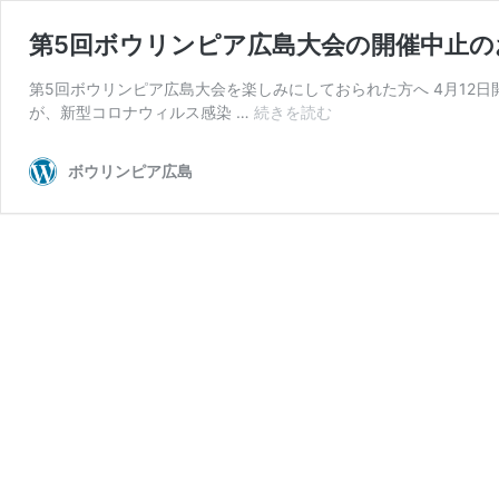
第5回ボウリンピア広島大会の開催中止の
第5回ボウリンピア広島大会を楽しみにしておられた方へ 4月12
第
が、新型コロナウィルス感染 …
続きを読む
5
回
ボウリンピア広島
ボ
ウ
リ
ン
ピ
ア
広
島
大
会
の
開
催
中